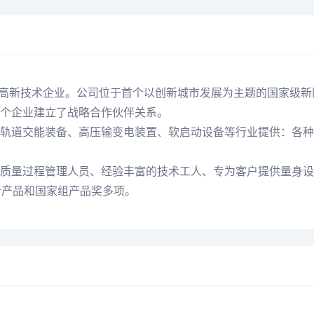
国家高新技术企业。公司位于首个以创新城市发展为主题的国家级
个企业建立了战略合作伙伴关系。
道交能装备、高压输变电装置、软启动设备等行业提供：各种
量过程管理人员、经验丰富的技术工人、专为客户提供量身设
产品和国家组产品奖多项。