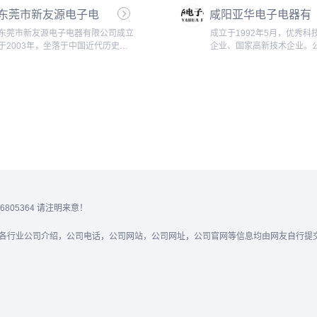
东莞市新友源电子电
咸阳亚华电子电器有
器有限公司
限公司
东莞市新友源电子电器有限公司成立
成立于1992年5月，优秀科
于2003年，坐落于中国近代历史开
企业、国家高新技术企业。
篇之地有“世界工厂”之美称的广东省
首个以创新城市发展为主题
东莞市（深圳地区和佛山地区都设有
新区西咸新区秦汉新城周陵
办事处），是专业从事研发、生产和
园内，亚华电子经过二十多
销售高精密行星减速机、机器人专用
与积累与中车集团旗下多个
减速机及应用工业自动化产品的专业
了战略合作伙伴关系。公司
公司；也是台达品牌华南区域一级代
国机车、高铁、地铁、动车
理商。本公司拥有一批多年从事电气
能装备、高压输变电装置、
自动化、软件...
备等行业提...
05364 请注明来意！
责声明：网站中所有各行业公司介绍，公司电话，公司网站，公司网址，公司官网等信息均由网