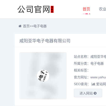
首页
农
首页
>>
电子电器
咸阳亚华电子电器有限公司
站点名称：咸阳亚华
所属分类：
电子电器
相关标签：
官方网址：www.yahua
SEO查询：
爱站网
进入网站