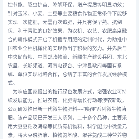
控节能、驱虫护苗、降解环保，增产提质等明显功效；
针对玉米、小麦、土豆等主要粮食作物正常条件下能够
实现一次施肥，无需再次追肥，并具有促早熟、抗倒
伏、利于青贮的良好效果，为农机、农艺、农肥高度融
合的耕作模式开启了机播专用肥的定制时代，为助推中
国农业全程机械化的实现做出了积极的努力。并先后与
中央储备粮、中国邮政物流、新疆生产建设兵团、东北
农垦，长影频道、河南电视台、宁津县政府等国有系
统、单位实现战略合作，总结了丰富的合作发展经验模
式。
为响应国家提出的推行绿色发展方式，增强农业可持
续发展能力，推进农药、化肥零增长行动等涉农新政，
公司研发推出新一代微生物肥料----“唤醒”系列微生物菌
肥。该产品现已开发三大系列，二十多个品种，主要采
用大豆豆粕及海藻等优质有机物料，科学配比中微量元
素，将大豆磷脂液、植物氨基酸、聚谷氨酸三种营养物