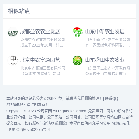
相似站点
成都益农农业发展
山东中新农业发展
有限公司
有限公司
成都益农农业发展有限公司
山东中新农业发展有限公司
成立于2012年10月，注册
是一家集绿色肥料研发、生
资本1200万元。公司是都江
产、销售及生态农业建设为
堰首家以农业联营，农副产
一体的综合性、现代化农业
北京中农富通园艺
山东盛田生态农业
品大宗供给配送为基础，集
发展公司。公司并购且全面
有限公司
开发有限公司
农产品收购、加工、销售、
整合山东迈金农生态肥业有
北京中农富通园艺有限公司
山东盛田生态农业开发有限
配送和服务于一体的农业经
限公司和山东远洋肥业有限
（简称“中农富通”）是以中
公司位于山东省临沂市沂南
济综合体，是都江堰农产品
公司优势资源组建而成。主
国农业大学、中国农业科学
县，这里人杰地灵，交通方
区域公用品牌“大青城”唯一
要经营项目有生态复合肥
院、北京市农林科学院、北
便，水源充足，位置优越，
授权运营企业。公司是四川
料、生物有机肥、微生物菌
京农学院等科研院校的专家
非常适宜种植生产优质高档
省农业产业化省级重点龙头
剂、水溶肥、缓控释肥、温
和技术为依托的“产、学、
农产品。主要种植茶坡芹
本站收录的网站若侵害到您的利益，请联系我们删除处理！| 联系QQ：
企业，成都市政府食材采购
控肥等农业用肥料的研发、
研、推、用”一体化的农业高
菜、长虹岭花生，长虹岭系
276805364 请注明来意！
供应企业，成...
生产和销售，年...
科技服务企业，是国家高新
列农产品等。 山东盛田生态
Copyright © 2023
公司官网
All Rights Reserved. 免责声明：网站中所有各行
技术企业和农业产业化国家
农业开发有限公司以优质的
业公司介绍，公司电话，公司网站，公司网址，公司官网等信息均由网友自行
重点龙头企业，被认定为国
产品质量,广阔的市场前景,
提交显示，如有版权问题请联系删除！本程序仅供研究学习使用,切勿违法使
际科技合作基地、北京市企
为临沂市经济发展打...
用!
蜀ICP备07502275号-4
业技术中心和北京市设计创
新中心。...