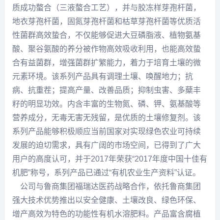
质成功螯合（三液螯合工艺），并与胶冻样芽孢杆菌，
地衣芽孢杆菌，固氮芽孢杆菌和枯草芽孢杆菌等优质活
性菌群高效蛰合，不仅能够促进大豆磷脂液、植物氨基
酸、聚谷氨酸的养分被作物高效吸收利用，也能高效蛰
合有益菌群，增强菌群扩繁能力，着力于培育土壤的微
元素环境。该系列产品具有调理土壤、唤醒地力；抗
病、抗重茬；提高产量、改善品质；抑制虫害、多蘖丰
籽的明显功效。内含丰富的生物氮、磷、钾、氨基酸等
营养成分，无毒无害无残留，是优质的土壤修复剂。该
系列产品能够积极顺应当前国家对实现绿色农业可持续
发展的迫切需求，具有广阔的市场空间，已得到了广大
用户的高度认可，并于2017年荣获“2017年度中国十佳有
机肥”称号，系列产品已通过“有机农业生产资料”认证。
公司与鲁商集团福瑞达医药战略合作，依托鲁商集团
强大技术优势推出以安全健康、土壤改良、绿色环保、
增产高效为特色的功能性有机水溶肥料。产品富含腐植