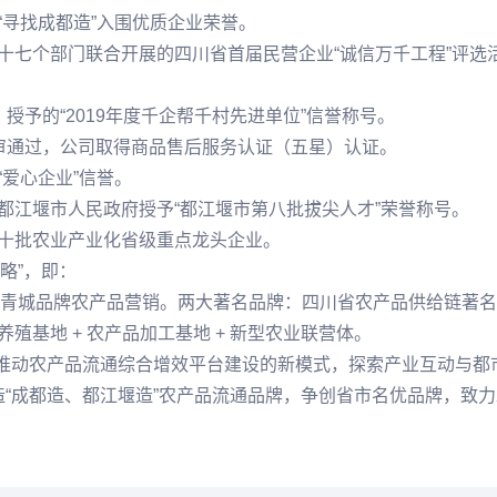
“寻找成都造”入围优质企业荣誉。
等十七个部门联合开展的四川省首届民营企业“诚信万千工程”评
）授予的“2019年度千企帮千村先进单位”信誉称号。
评审通过，公司取得商品售后服务认证（五星）认证。
“爱心企业”信誉。
、都江堰市人民政府授予“都江堰市第八批拔尖人才”荣誉称号。
第十批农业产业化省级重点龙头企业。
略”，即：
青城品牌农产品营销。两大著名品牌：四川省农产品供给链著名
殖基地 + 农产品加工基地 + 新型农业联营体。
力推动农产品流通综合增效平台建设的新模式，探索产业互动与都
造“成都造、都江堰造”农产品流通品牌，争创省市名优品牌，致