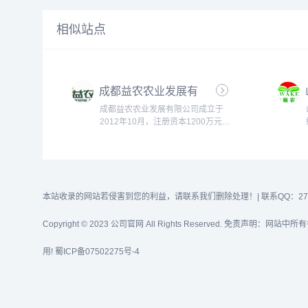
相似站点
成都益农农业发展有
限公司
成都益农农业发展有限公司成立于
2012年10月，注册资本1200万元。
公司是都江堰首家以农业联营，农副
产品大宗供给配送为基础，集农产品
收购、加工、销售、配送和服务于一
体的农业经济综合体，是都江堰农产
品区域公用品牌“大青城”唯一授权运
营企业。公司是四川省农业产业化省
本站收录的网站若侵害到您的利益，请联系我们删除处理！| 联系QQ：2768
级重点龙头企业，成都市政府食材采
购供应企业，成...
Copyright © 2023
公司官网
All Rights Reserved. 免
用!
蜀ICP备07502275号-4