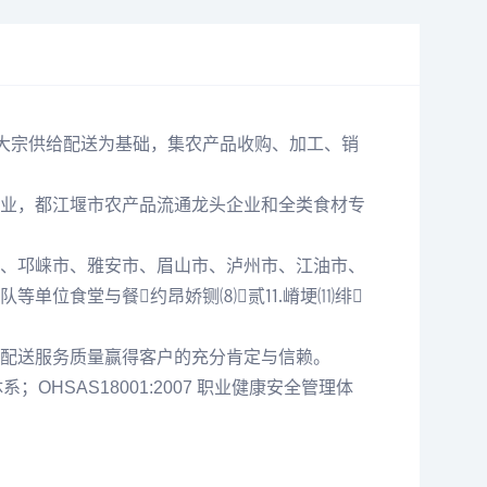
品大宗供给配送为基础，集农产品收购、加工、销
业，都江堰市农产品流通龙头企业和全类食材专
、邛崃市、雅安市、眉山市、泸州市、江油市、
队等单位食堂与餐约昂娇铡⑻贰⒒嵴埂⑾绯
配送服务质量赢得客户的充分肯定与信赖。
；OHSAS18001:2007 职业健康安全管理体