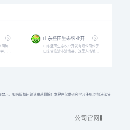
山东盛田生态农业开
发有限公司
（简称
山东盛田生态农业开发有限公司位于
大学、中
山东省临沂市沂南县，这里人杰地
科学院、
灵，交通方便，水源充足，位置优
家和技术
越，非常适宜种植生产优质高档农产
用”一体
品。主要种植茶坡芹菜、长虹岭花
是国家高
生，长虹岭系列农产品等。 山东盛
家重点龙
田生态农业开发有限公司以优质的产
合作基
品质量,广阔的市场前景,为临沂市经
北京市设
济发展打...
友自行提交显示，如有版权问题请联系删除！本程序仅供研究学习使用,切勿违法使