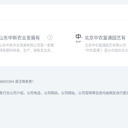
山东中新农业发展有
北京中农富通园艺有
限公司
限公司
山东中新农业发展有限公司是一家集
北京中农富通园艺有限公司
绿色肥料研发、生产、销售及生态农
“中农富通”）是以中国农业
业建设为一体的综合性、现代化农业
国农业科学院、北京市农林
发展公司。公司并购且全面整合山东
北京农学院等科研院校的专
迈金农生态肥业有限公司和山东远洋
为依托的“产、学、研、推、
肥业有限公司优势资源组建而成。主
化的农业高科技服务企业，
要经营项目有生态复合肥料、生物有
新技术企业和农业产业化国
机肥、微生物菌剂、水溶肥、缓控释
头企业，被认定为国际科技
05364 请注明来意！
肥、温控肥等农业用肥料的研发、生
地、北京市企业技术中心和
产和销售，年...
计创新中心。...
责声明：网站中所有各行业公司介绍，公司电话，公司网站，公司网址，公司官网等信息均由网