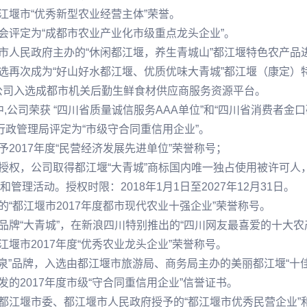
都江堰市“优秀新型农业经营主体”荣誉。
员会评定为“成都市农业产业化市级重点龙头企业”。
堰市人民政府主办的“休闲都江堰，养生青城山”都江堰特色农产
甄选再次成为“好山好水都江堰、优质优味大青城”都江堰（康定
审公司入选成都市机关后勤生鲜食材供应商服务资源平台。
,公司荣获 “四川省质量诚信服务AAA单位”和“四川省消费者金口
商行政管理局评定为“市级守合同重信用企业”。
予2017年度“民营经济发展先进单位”荣誉称号；
司授权，公司取得都江堰“大青城”商标国内唯一独占使用被许可人
理活动。授权时限：2018年1月1日至2027年12月31日。
的“都江堰市2017年度都市现代农业十强企业”荣誉称号。
用品牌“大青城”，在新浪四川特别推出的“四川网友最喜爱的十大
江堰市2017年度“优秀农业龙头企业”荣誉称号。
道山泉”品牌，入选由都江堰市旅游局、商务局主办的美丽都江堰“十
发的2017年度市级“守合同重信用企业”信誉证书。
共都江堰市委、都江堰市人民政府授予的“都江堰市优秀民营企业”