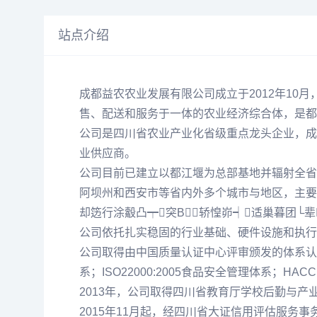
站点介绍
成都益农农业发展有限公司成立于2012年10
售、配送和服务于一体的农业经济综合体，是都
公司是四川省农业产业化省级重点龙头企业，成
业供应商。
公司目前已建立以都江堰为总部基地并辐射全省
阿坝州和西安市等省内外多个城市与地区，主要
却笾行涂觳凸┯突В轿惶峁┥适巢暮团└辈
公司依托扎实稳固的行业基础、硬件设施和执行
公司取得由中国质量认证中心评审颁发的体系认证：ISO
系；ISO22000:2005食品安全管理体系；H
2013年，公司取得四川省教育厅学校后勤与产
2015年11月起，经四川省大证信用评估服务